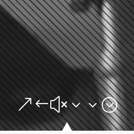
&#x33;