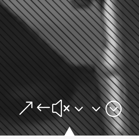
&#x33;