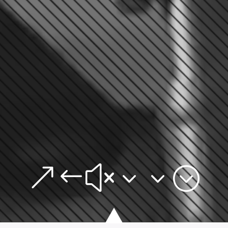
&#x33;