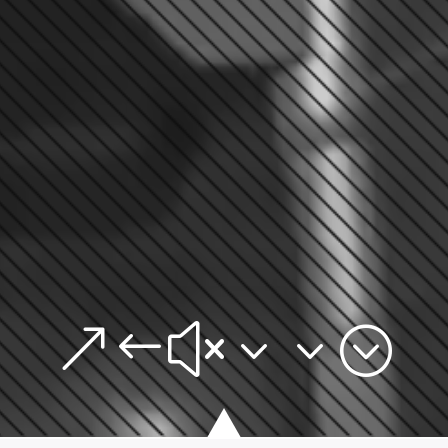
&#x33;